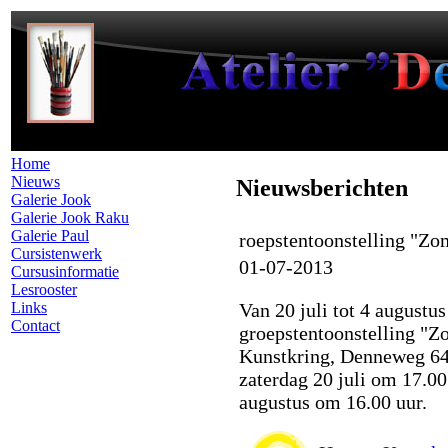
Home
Nieuws
Nieuwsberichten
Galerie Jook
Galerie Jook Raku
Galerie Paul
roepstentoonstelling "Zo
Cursistenwerk
01-07-2013
Cursusinformatie
Lesrooster
Links
Van 20 juli tot 4 augustu
Contact
groepstentoonstelling "Z
Kunstkring, Denneweg 64
zaterdag 20 juli om 17.00
augustus om 16.00 uur.